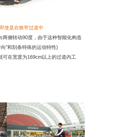
-即使是在狭窄过道
中
向两侧转动90度，由于这种智能化构造
转向”和刮条特殊的运动特性)
就可在宽度
为169cm以上的过道内工